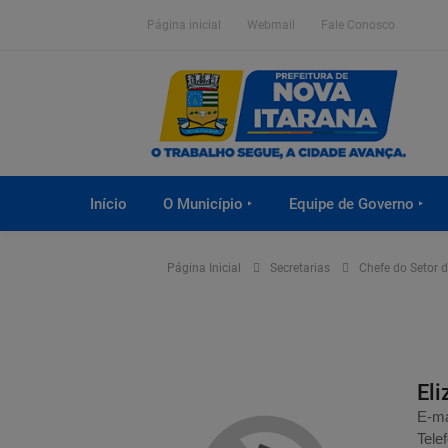
Página inicial
Webmail
Fale Conosco
Início
O Município ‣
Equipe de Governo ‣
Página Inicial
Secretarias
Chefe do Setor d
Eli
E-ma
Tele