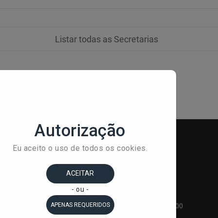
Listar todas as Secretarias
Prefeitura Municipal de Nova Itarana
Praça do Comércio, S/N, Centro, CEP 45.390-000
Nova Itarana - Bahia