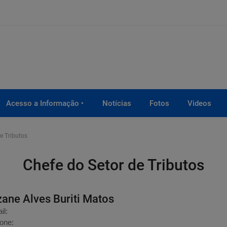
Acesso a Informação ‣
Notícias
Fotos
Videos
e Tributos
Chefe do Setor de Tributos
zane Alves Buriti Matos
il:
fone: