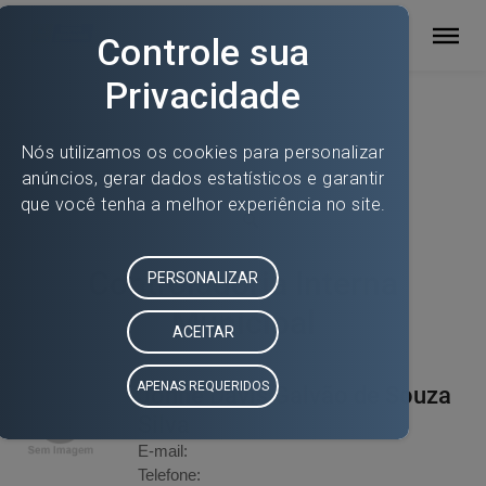
Página Inicial
Secretarias
Controladoria Interna Municipal
Controladoria Interna
Municipal
Jonne Davis Galvão de Souza
Silva
E-mail:
Telefone: